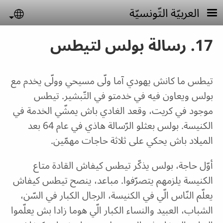
Skip to main conten
العربيّة التّونسيّة
uage
17. رسالة بولس لتيطس
تيطس ما كانش يهودي آما ولّى مسيحي وولّى يخدم مع
بولس ويعاون فيه في خدمتو في التّبشير. تيطس
موجود في كريت، وقعد الغادي باش يمشّي الخدمة في
الكنيسة. بولس بعثلو الرّسالة هاذي في عام 64 بعد
الميلاد باش يحكي على ثلاثة حاجات مهمّين.
أوّل حاجة، بولس يذكّر تيطس كيفاش القادة متاع
الكنيسة يلزمهم يتصرّفوا. مباعد، ينصح تيطس كيفاش
يعلّم النّاس الّي في الكنيسة، الرجال الكبار في السّن،
الشباب، العبيد والنساء الكبار الّي هوما زادا بش يعلّموا