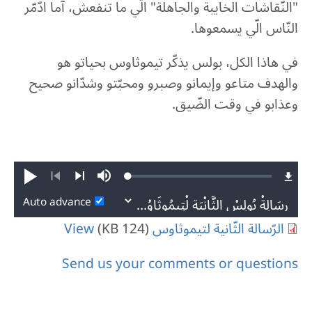
"النّقاشات الخايبة والجاهلة" الّي ما تنفعش، آما ادّمّر
النّاس الّي يسمعوها.
في هاذا الكل، بولس يذكّر تيموثاوس بحياتو هو
والهدف متاعو وإيمانو وصبرو ومحبّتو وشدّانو صحيح
وعذابو في وقت الضّيق.
Loaded
:
Play
Mute
0.12%
Previous
Next
Auto advance
الرّسالة الثّانية لتيموثاوس
(124 KB)
View
Send us your comments or questions