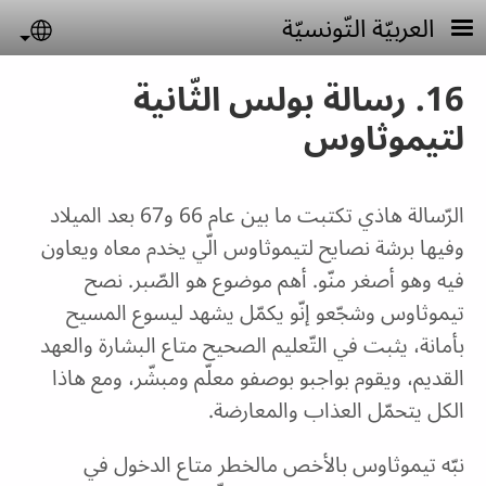
Skip to main conten
العربيّة التّونسيّة
uage
16. رسالة بولس الثّانية
لتيموثاوس
الرّسالة هاذي تكتبت ما بين عام 66 و67 بعد الميلاد
وفيها برشة نصايح لتيموثاوس الّي يخدم معاه ويعاون
فيه وهو أصغر منّو. أهم موضوع هو الصّبر. نصح
تيموثاوس وشجّعو إنّو يكمّل يشهد ليسوع المسيح
بأمانة، يثبت في التّعليم الصحيح متاع البشارة والعهد
القديم، ويقوم بواجبو بوصفو معلّم ومبشّر، ومع هاذا
الكل يتحمّل العذاب والمعارضة.
نبّه تيموثاوس بالأخص مالخطر متاع الدخول في