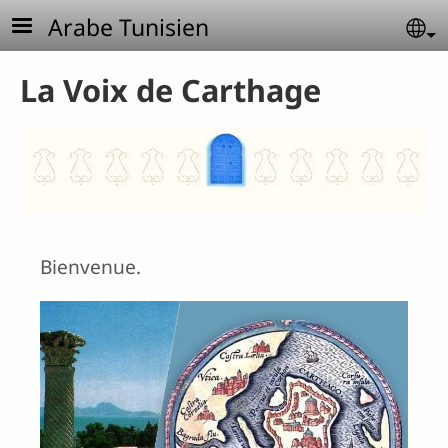
Aller au contenu principal
Arabe Tunisien
Se
La Voix de Carthage
Bienvenue.