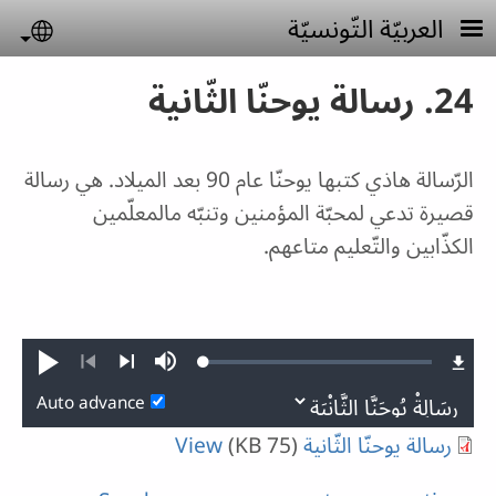
Skip to main conten
العربيّة التّونسيّة
uage
24. رسالة يوحنّا الثّانية
الرّسالة هاذي كتبها يوحنّا عام 90 بعد الميلاد. هي رسالة
قصيرة تدعي لمحبّة المؤمنين وتنبّه مالمعلّمين
الكذّابين والتّعليم متاعهم.
Loaded
:
Play
Mute
0.51%
Previous
Next
Auto advance
View
(75 KB)
رسالة يوحنّا الثّانية