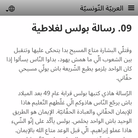
Skip to main conten
العربيّة التّونسيّة
uage
09. رسالة بولس لغلاطية
وقتلّي البشارة متاع المسيح بدا يتحكى عليها وتتقبل
بين الشعوب الّي ما همش يهود، بداوا النّاس يسألوا إذا
كان الواحد يلزمو يطيع الشّريعة باش يولّي مسيحي
حقّاني.
الرّسالة هاذي كتبها بولس قرابة عام 49 بعد الميلاد
باش يرجّع النّاس هاذوكم الّي غلّطهم التّعليم هاذا
للإيمان الحقّاني والعبادة الحقّانيّة. الإيمان هو الطريق
الوحيد باش الواحد يخلص. بولس يأكّد على إنّو الشّيء
هاذا عملو إبراهيم، الّي قبل الوعد متاع الله بالإيمان.