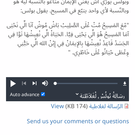
وبولس يورّي آش يعني الإيمان متاعو بالنّسبة ليه هو
وبالنّسبة لأي واحد يتبّع في المسيح. يقول بولس:
"مْعَ المَسِيحْ مُتْ عْلَى الصَّلِيبْ بَاشْ مُوشْ آنَا الِّي نَحْيَى
آمَا المَسِيحْ هُوَ الِّي يَحْيَى فِيَّا. الحَيَاةْ الِّي نْعِيشْهَا تَوَّا فِي
الجَسَدْ قَاعِدْ نْعِيشْهَا بِالإِيمَانْ فِي إِبْنْ الله الِّي حَبّْنِي
وِعْطَى حْيَاتُو عْلَى خَاطْرِي. "
Loaded
:
Play
Mute
0.07%
Previous
Next
Auto advance
الرّسالة لغلاطية
(174 KB)
View
Send us your comments or questions