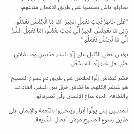
يحاولوا باش يخلصوا على طريق الأعمال متاعهم.
"عْلَى خَاطِرْ نْحِبْ نَعْمِلْ الخِيرْ، آمَا مَا انَّجِّمْشْ نَعْمْلُو.
رَانِي مَا نَعْمِلْشْ الخِيرْ الِّي نْحِبْ نَعْمْلُو، آمَا نَعْمِلْ الشَّرْ
الِّي مَا نْحِبِّشْ نَعْمْلُو."
بولس عطى الدّليل على إنّو البشر مذنبين وما ثمّاش
حتّى حل غير إنّو الله يدّخّل.
فسّر كيفاش إنّوا لخلاص على طريق دم يسوع المسيح
هو للبشر الكلهم. ما ثمّاش فرق بين البشر، العادات
والثقافة، الجاه متاع الإنسان ولّى تصرفاتو.
المذنبين بش يولّوا أبرار ويتحرروا بالنّعمة والإيمان على
طريق يسوع المسيح موش أعمال الشّريعة.