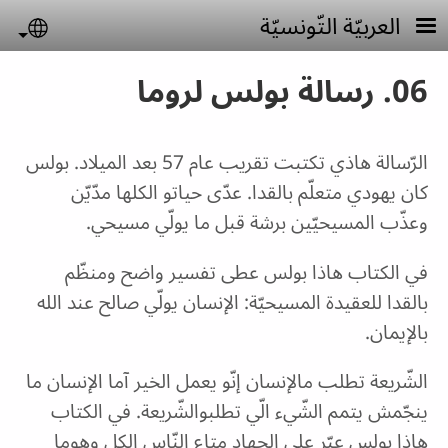
Skip to main conten
العربيّة التّونسيّة
uage
06. رسالة بولس لروما
الرّسالة هاذي تكتبت تقريب عام 57 بعد الميلاد. بولس
كان يهودي متعلّم بالقدا. عدّى حياتو الكلها مدّيّن
وعذّب المسيحيّين برشة قبل ما يولّي مسيحي.
في الكتاب هاذا بولس عطى تفسير واضح ومنظّم
بالقدا للعقيدة المسيحيّة: الإنسان يولّي صالح عند الله
بالإيمان.
الشّريعة تطلب مالإنسان إنّو يعمل الخير آما الإنسان ما
ينجّمش يتمم الشّيء الّي تطلبوالشّريعة. في الكتاب
هاذا بولس عبّر على الجهاد متاع النّاس الكل وهوما