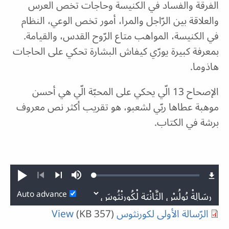
الفرقة والفساد في الكنيسة وحاجات تخص العرس
والعلاقة بين الرّاجل والمرا، أمور تخص الوعي، النظام
في الكنيسة، المواهب متاع الرّوح القدس، والقيامة.
بمعرفة كبيرة يورّي كيفاش البشارة تحكي على الحاجات
هاذوما.
الإصحاح 13 الّي يحكي على المحبّة الّي هي أحسن
موهبة عطاها ربّي لشعبو، هو تقريب أكثر نص معروف
برشة في الكتاب.
Loaded
:
Play
Mute
0.02%
Previous
Next
Auto advance
الرّسالة الأولى لكورنثوس
(357 KB)
View