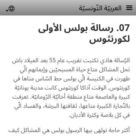
Skip to main conten
العربيّة التّونسيّة
uage
07. رسالة بولس الأولى
لكورنثوس
الرّسالة هاذي تكتبت تقريب عام 55 بعد الميلاد باش
تحل المشاكل متاع حياة المسيحيّين وإيمانهم الّي
ظهرت في الكنيسة الّي بولس حط السّاس متاها في
كورنثوس. الوقت آذاكا كورنثوس كانت مدينة يونانيّة
كبيرة والعاصمة متاع منطقة أخائيّة الرّومانيّة. تعرفت
بالتّجارة الكبيرة متاعها، ثقافتها البرشة، والفساد الّي
في كل بلاصة وكثرة الأديان.
أكثر حاجة تولهى بيها الرسول بولس هي المشاكل كيف