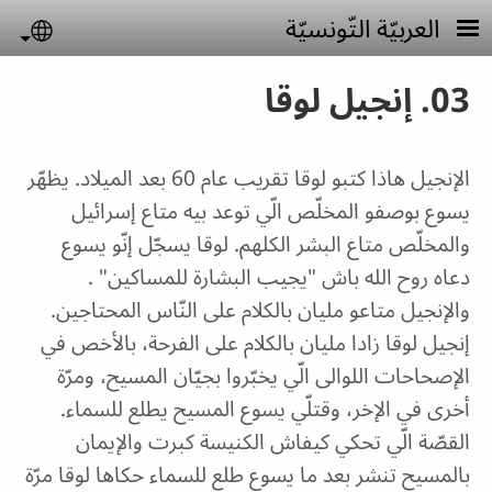
Skip to main conten
العربيّة التّونسيّة
uage
03. إنجيل لوقا
الإنجيل هاذا كتبو لوقا تقريب عام 60 بعد الميلاد. يظهّر
يسوع بوصفو المخلّص الّي توعد بيه متاع إسرائيل
والمخلّص متاع البشر الكلهم. لوقا يسجّل إنّو يسوع
دعاه روح الله باش "يجيب البشارة للمساكين" .
والإنجيل متاعو مليان بالكلام على النّاس المحتاجين.
إنجيل لوقا زادا مليان بالكلام على الفرحة، بالأخص في
الإصحاحات اللوالى الّي يخبّروا بجيّان المسيح، ومرّة
أخرى في الإخر، وقتلّي يسوع المسيح يطلع للسماء.
القصّة الّي تحكي كيفاش الكنيسة كبرت والإيمان
بالمسيح تنشر بعد ما يسوع طلع للسماء حكاها لوقا مرّة