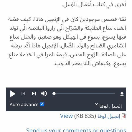
أخرى في كتاب أعمال الرّسل.
ثمّة قصص موجودين كان في الإنجيل هاذا، كيف قصّة
الغناء متاع الملايكة والسّرّاح الّي زاروا البلاصة الّي تولد
فيها يسوع، يسوع في الهيكل وهو صغير، والمثل متاع
السّامري الصّالح والولد الضّال. الإنجيل هاذا أكّد برشة
على الصلاة، الرّوح القدس، قيمة المرا في الخدمة متاع
يسوع، وكيفاش الله يغفر الذنوب.
Loaded
:
Play
Mute
0.01%
Previous
Next
Auto advance
إنجيل لوقا
(835 KB)
View
Send us your comments or questions